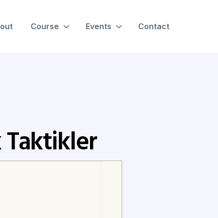
out
Course
Events
Contact
 Taktikler