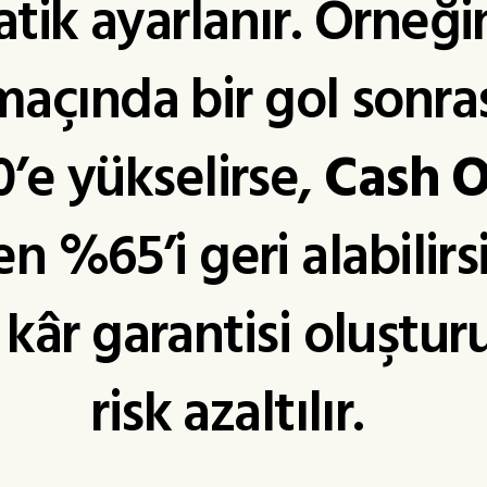
tik ayarlanır. Örneğin
maçında bir gol sonra
’e yükselirse,
Cash 
n %65’i geri alabilirs
kâr garantisi oluştur
risk azaltılır.