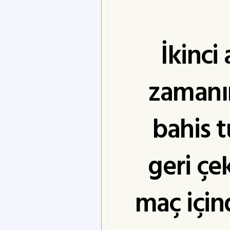
İkinci
zamanı
bahis 
geri çek
maç için