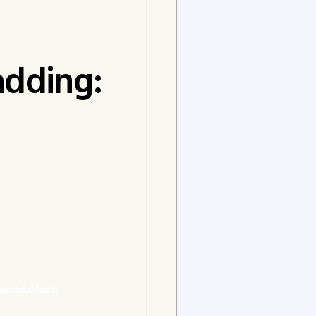
adding:
ncereleri Analizi