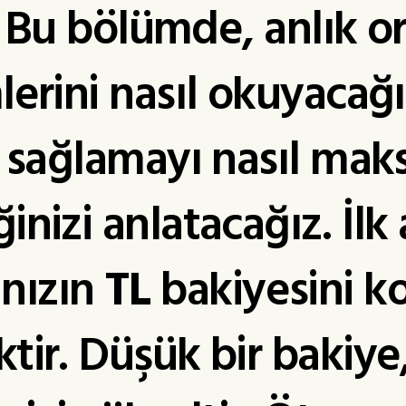
r. Bu bölümde, anlık o
lerini nasıl okuyacağı
 sağlamayı nasıl mak
inizi anlatacağız. İlk
nızın
TL
bakiyesini ko
tir. Düşük bir bakiye,