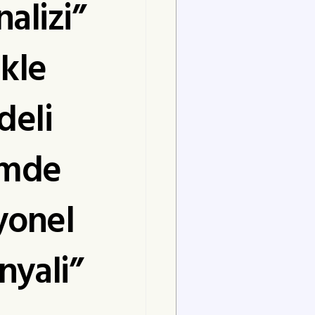
nalizi”
ikle
deli
imde
yonel
nyali”