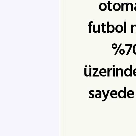
otoma
futbol 
%70
üzerinde
sayede 