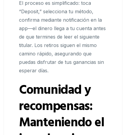
El proceso es simplificado: toca
“Deposit,” selecciona tu método,
confirma mediante notificación en la
app—el dinero llega a tu cuenta antes
de que termines de leer el siguiente
titular. Los retiros siguen el mismo
camino rápido, asegurando que
puedas disfrutar de tus ganancias sin
esperar días.
Comunidad y
recompensas:
Manteniendo el