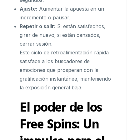
segundos.
Ajuste:
Aumentar la apuesta en un
incremento o pausar.
Repetir o salir:
Si están satisfechos,
girar de nuevo; si están cansados,
cerrar sesión.
Este ciclo de retroalimentación rápida
satisface a los buscadores de
emociones que prosperan con la
gratificación instantánea, manteniendo
la exposición general baja.
El poder de los
Free Spins: Un