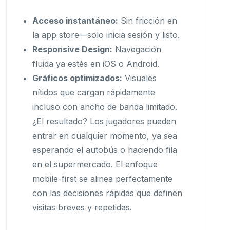
Acceso instantáneo:
Sin fricción en
la app store—solo inicia sesión y listo.
Responsive Design:
Navegación
fluida ya estés en iOS o Android.
Gráficos optimizados:
Visuales
nítidos que cargan rápidamente
incluso con ancho de banda limitado.
¿El resultado? Los jugadores pueden
entrar en cualquier momento, ya sea
esperando el autobús o haciendo fila
en el supermercado. El enfoque
mobile-first se alinea perfectamente
con las decisiones rápidas que definen
visitas breves y repetidas.