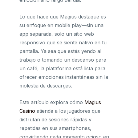
emoción a lo largo del día.
Lo que hace que Magius destaque es
su enfoque en mobile play—sin una
app separada, solo un sitio web
responsivo que se siente nativo en tu
pantalla. Ya sea que estés yendo al
trabajo o tomando un descanso para
un café, la plataforma está lista para
ofrecer emociones instantáneas sin la
molestia de descargas.
Este artículo explora cómo
Magius
Casino
atiende a los jugadores que
disfrutan de sesiones rápidas y
repetidas en sus smartphones,
convirtiendo cada momento ocioso en