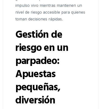
impulso vivo mientras mantienen un
nivel de riesgo accesible para quienes
toman decisiones rápidas.
Gestión de
riesgo en un
parpadeo:
Apuestas
pequeñas,
diversión