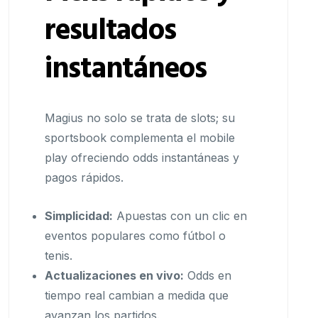
resultados
instantáneos
Magius no solo se trata de slots; su
sportsbook complementa el mobile
play ofreciendo odds instantáneas y
pagos rápidos.
Simplicidad:
Apuestas con un clic en
eventos populares como fútbol o
tenis.
Actualizaciones en vivo:
Odds en
tiempo real cambian a medida que
avanzan los partidos.