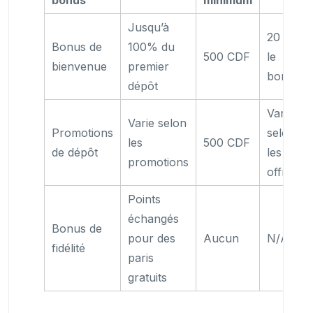
bonus
minimum
Jusqu’à
20 fois
Bonus de
100% du
500 CDF
le
bienvenue
premier
bonus
dépôt
Variable
Varie selon
Promotions
selon
les
500 CDF
de dépôt
les
promotions
offres
Points
échangés
Bonus de
pour des
Aucun
N/A
fidélité
paris
gratuits