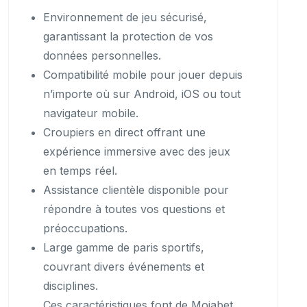
Environnement de jeu sécurisé,
garantissant la protection de vos
données personnelles.
Compatibilité mobile pour jouer depuis
n’importe où sur Android, iOS ou tout
navigateur mobile.
Croupiers en direct offrant une
expérience immersive avec des jeux
en temps réel.
Assistance clientèle disponible pour
répondre à toutes vos questions et
préoccupations.
Large gamme de paris sportifs,
couvrant divers événements et
disciplines.
Ces caractéristiques font de Mojabet