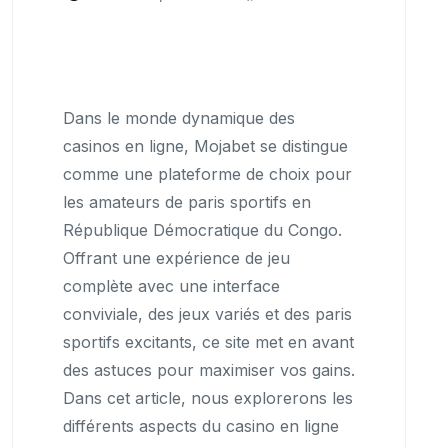
Dans le monde dynamique des
casinos en ligne, Mojabet se distingue
comme une plateforme de choix pour
les amateurs de paris sportifs en
République Démocratique du Congo.
Offrant une expérience de jeu
complète avec une interface
conviviale, des jeux variés et des paris
sportifs excitants, ce site met en avant
des astuces pour maximiser vos gains.
Dans cet article, nous explorerons les
différents aspects du casino en ligne