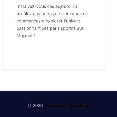
Inscrivez-vous dès aujourd’hui,
profitez des bonus de bienvenue et
commencez à explorer l’univers
passionnant des paris sportifs sur
Mojabet !
© 2026.
Mconnectz Academy