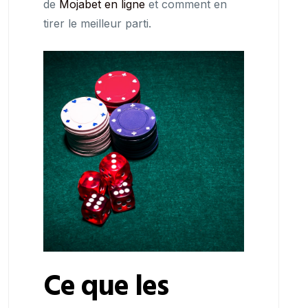
de
Mojabet en ligne
et comment en
tirer le meilleur parti.
Ce que les