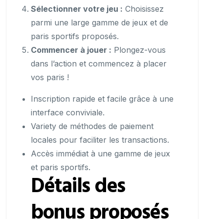
Sélectionner votre jeu :
Choisissez
parmi une large gamme de jeux et de
paris sportifs proposés.
Commencer à jouer :
Plongez-vous
dans l’action et commencez à placer
vos paris !
Inscription rapide et facile grâce à une
interface conviviale.
Variety de méthodes de paiement
locales pour faciliter les transactions.
Accès immédiat à une gamme de jeux
et paris sportifs.
Détails des
bonus proposés