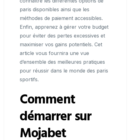
connaître les différentes options de
paris disponibles ainsi que les
méthodes de paiement accessibles.
Enfin, apprenez à gérer votre budget
pour éviter des pertes excessives et
maximiser vos gains potentiels. Cet
article vous fournira une vue
d’ensemble des meilleures pratiques
pour réussir dans le monde des paris
sportifs.
Comment
démarrer sur
Mojabet