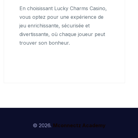
En choisissant Lucky Charms Casino,
vous optez pour une expérience de
jeu enrichissante, sécurisée et
divertissante, où chaque joueur peut
trouver son bonheur.
© 2026.
Mconnectz Academy