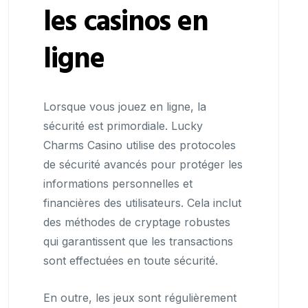
les casinos en
ligne
Lorsque vous jouez en ligne, la
sécurité est primordiale. Lucky
Charms Casino utilise des protocoles
de sécurité avancés pour protéger les
informations personnelles et
financières des utilisateurs. Cela inclut
des méthodes de cryptage robustes
qui garantissent que les transactions
sont effectuées en toute sécurité.
En outre, les jeux sont régulièrement