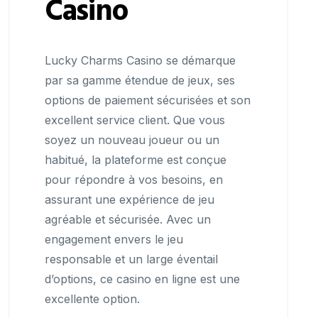
Casino
Lucky Charms Casino se démarque
par sa gamme étendue de jeux, ses
options de paiement sécurisées et son
excellent service client. Que vous
soyez un nouveau joueur ou un
habitué, la plateforme est conçue
pour répondre à vos besoins, en
assurant une expérience de jeu
agréable et sécurisée. Avec un
engagement envers le jeu
responsable et un large éventail
d’options, ce casino en ligne est une
excellente option.