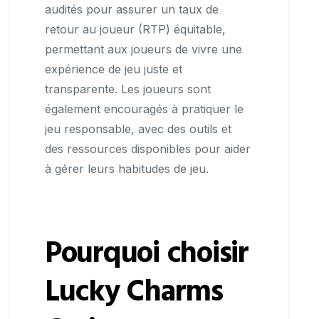
audités pour assurer un taux de
retour au joueur (RTP) équitable,
permettant aux joueurs de vivre une
expérience de jeu juste et
transparente. Les joueurs sont
également encouragés à pratiquer le
jeu responsable, avec des outils et
des ressources disponibles pour aider
à gérer leurs habitudes de jeu.
Pourquoi choisir
Lucky Charms