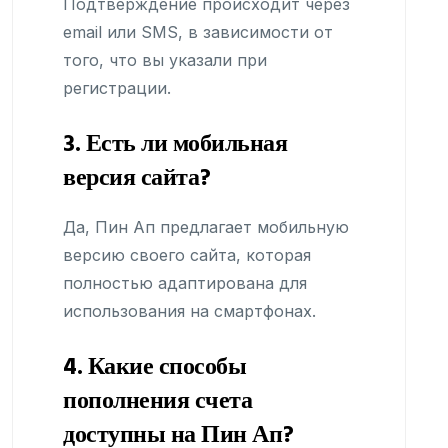
Подтверждение происходит через
email или SMS, в зависимости от
того, что вы указали при
регистрации.
3. Есть ли мобильная
версия сайта?
Да, Пин Ап предлагает мобильную
версию своего сайта, которая
полностью адаптирована для
использования на смартфонах.
4. Какие способы
пополнения счета
доступны на Пин Ап?