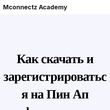
Mconnectz Academy
Как скачать и
зарегистрироватьс
я на Пин Ап