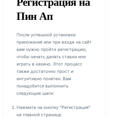
Регистрация на
Пин Ап
После успешной установки
приложения или при входе на сайт
вам нужно пройти регистрацию,
чтобы начать делать ставки или
играть в казино. Этот процесс
также достаточно прост и
интуитивно понятен. Вам
понадобится выполнить
следующие шаги:
Нажмите на кнопку “Регистрация”
на главной странице.