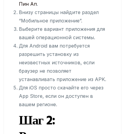
Пин Ап
.
Внизу страницы найдите раздел
“Мобильное приложение”.
Выберите вариант приложения для
вашей операционной системы.
Для Android вам потребуется
разрешить установку из
неизвестных источников, если
браузер не позволяет
устанавливать приложение из APK.
Для iOS просто скачайте его через
App Store, если он доступен в
вашем регионе.
Шаг 2: