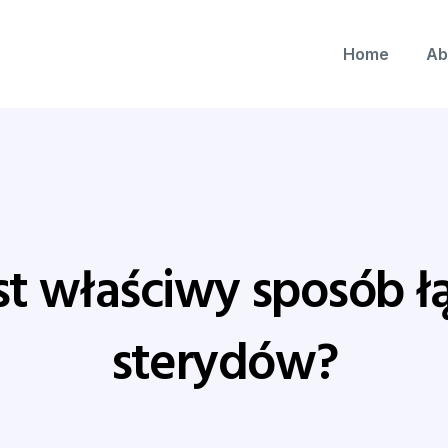
Home
Ab
est właściwy sposób ł
sterydów?