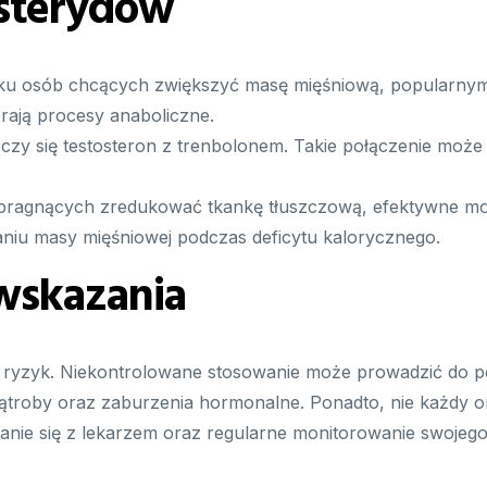
 sterydów
 osób chcących zwiększyć masę mięśniową, popularnym p
rają procesy anaboliczne.
ączy się testosteron z trenbolonem. Takie połączenie może 
pragnących zredukować tkankę tłuszczową, efektywne mog
niu masy mięśniowej podczas deficytu kalorycznego.
wskazania
eg ryzyk. Niekontrolowane stosowanie może prowadzić d
wątroby oraz zaburzenia hormonalne. Ponadto, nie każdy 
anie się z lekarzem oraz regularne monitorowanie swojego