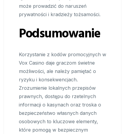
może prowadzić do naruszeń
prywatności i kradzieży tożsamości.
Podsumowanie
Korzystanie z kodów promocyjnych w
Vox Casino daje graczom świetne
możliwości, ale należy pamiętać o
ryzyku i konsekwencjach.
Zrozumienie lokalnych przepisów
prawnych, dostępu do rzetelnych
informacji o kasynach oraz troska o
bezpieczeństwo własnych danych
osobowych to kluczowe elementy,
które pomogą w bezpiecznym