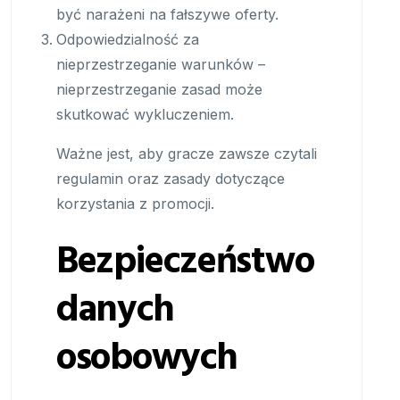
być narażeni na fałszywe oferty.
Odpowiedzialność za
nieprzestrzeganie warunków –
nieprzestrzeganie zasad może
skutkować wykluczeniem.
Ważne jest, aby gracze zawsze czytali
regulamin oraz zasady dotyczące
korzystania z promocji.
Bezpieczeństwo
danych
osobowych