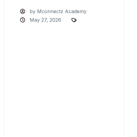
by Mconnectz Academy
May 27, 2026
Implications
prawne
użycia kodu
promocyjnego
Vox Casino i