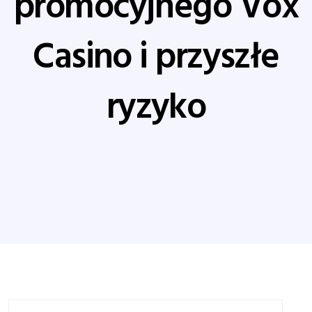
promocyjnego Vox
Casino i przyszłe
ryzyko