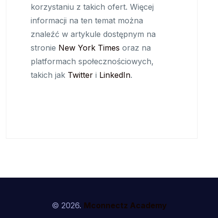
korzystaniu z takich ofert. Więcej
informacji na ten temat można
znaleźć w artykule dostępnym na
stronie
New York Times
oraz na
platformach społecznościowych,
takich jak
Twitter
i
LinkedIn
.
© 2026.
Mconnectz Academy