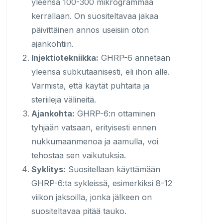
yleensä 100-300 mikrogrammaa
kerrallaan. On suositeltavaa jakaa
päivittäinen annos useisiin oton
ajankohtiin.
Injektiotekniikka:
GHRP-6 annetaan
yleensä subkutaanisesti, eli ihon alle.
Varmista, että käytät puhtaita ja
steriilejä välineitä.
Ajankohta:
GHRP-6:n ottaminen
tyhjään vatsaan, erityisesti ennen
nukkumaanmenoa ja aamulla, voi
tehostaa sen vaikutuksia.
Syklitys:
Suositellaan käyttämään
GHRP-6:ta sykleissä, esimerkiksi 8-12
viikon jaksoilla, jonka jälkeen on
suositeltavaa pitää tauko.