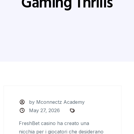
Gaming Thrills
by Mconnectz Academy
May 27, 2026
FreshBet casino ha creato una
nicchia per i giocatori che desiderano