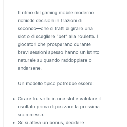
Il ritmo del gaming mobile moderno
richiede decisioni in frazioni di
secondo—che si tratti di girare una
slot o di scegliere “bet” alla roulette. I
giocatori che prosperano durante
brevi sessioni spesso hanno un istinto
naturale su quando raddoppiare o
andarsene.
Un modello tipico potrebbe essere:
Girare tre volte in una slot e valutare il
risultato prima di piazzare la prossima
scommessa.
Se si attiva un bonus, decidere