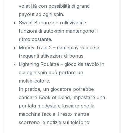
volatilità con possibilità di grandi
payout ad ogni spin.
Sweat Bonanza – rulli vivaci e
funzioni di auto‑spin mantengono il
ritmo costante.
Money Train 2 – gameplay veloce e
frequenti attivazioni di bonus.
Lightning Roulette – gioco da tavolo in
cui ogni spin può portare un
moltiplicatore.
In pratica, un giocatore potrebbe
caricare Book of Dead, impostare una
puntata modesta e lasciare che la
macchina faccia il resto mentre
scorrono le notizie sul telefono.