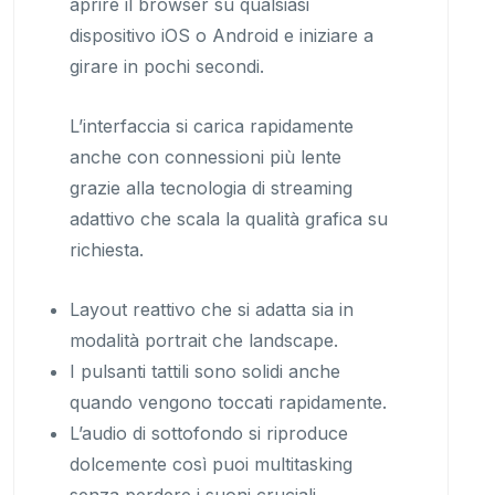
aprire il browser su qualsiasi
dispositivo iOS o Android e iniziare a
girare in pochi secondi.
L’interfaccia si carica rapidamente
anche con connessioni più lente
grazie alla tecnologia di streaming
adattivo che scala la qualità grafica su
richiesta.
Layout reattivo che si adatta sia in
modalità portrait che landscape.
I pulsanti tattili sono solidi anche
quando vengono toccati rapidamente.
L’audio di sottofondo si riproduce
dolcemente così puoi multitasking