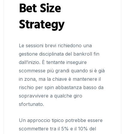
Bet Size
Strategy
Le sessioni brevi richiedono una
gestione disciplinata del bankroll fin
dall’inizio. È tentante inseguire
scommesse più grandi quando si è già
in zona, ma la chiave è mantenere il
rischio per spin abbastanza basso da
sopravvivere a qualche giro
sfortunato.
Un approccio tipico potrebbe essere
scommettere tra il 5% e il 10% del