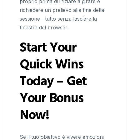
proprio prima di iniziare a girare e
richiedere un prelievo alla fine della
sessione—tutto senza lasciare la
finestra del browser.
Start Your
Quick Wins
Today – Get
Your Bonus
Now!
Se il tuo obiettivo è vivere emozioni