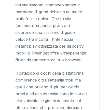
intrattenimento istantaneo senza la
maratona di grind richiesta da molte
piattaforme online. Che tu stia
facendo una pausa pranzo o
inserendo una sessione di gioco
veloce tra incontri, l’interfaccia
instant‑play ottimizzata per dispositivi
mobili di FreshBet offre un’esperienza
fluida direttamente dal tuo browser.
Il catalogo di giochi della piattaforma
comprende oltre settemila titoli, ma
quelli che brillano di più per giochi
brevi e ad alta intensità sono le slot ad
alta volatilità e i giochi da tavolo dal
ritmo veloce che premiano decisioni