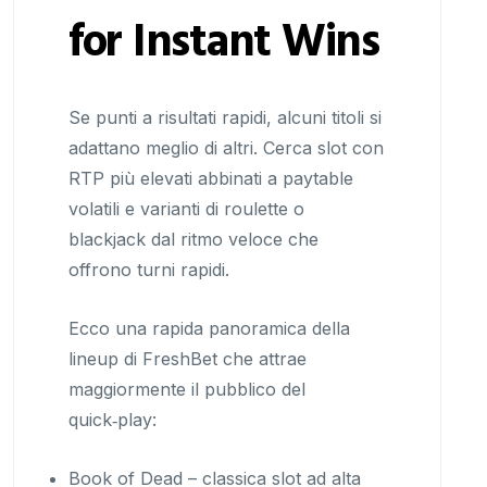
for Instant Wins
Se punti a risultati rapidi, alcuni titoli si
adattano meglio di altri. Cerca slot con
RTP più elevati abbinati a paytable
volatili e varianti di roulette o
blackjack dal ritmo veloce che
offrono turni rapidi.
Ecco una rapida panoramica della
lineup di FreshBet che attrae
maggiormente il pubblico del
quick‑play:
Book of Dead – classica slot ad alta