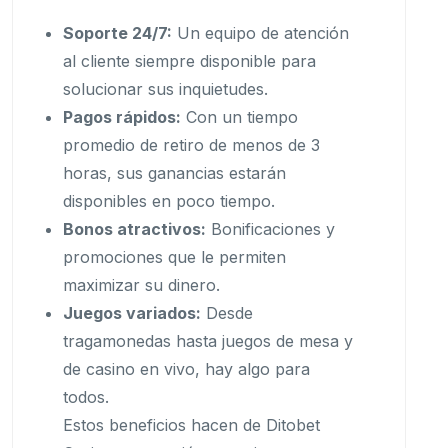
Soporte 24/7:
Un equipo de atención
al cliente siempre disponible para
solucionar sus inquietudes.
Pagos rápidos:
Con un tiempo
promedio de retiro de menos de 3
horas, sus ganancias estarán
disponibles en poco tiempo.
Bonos atractivos:
Bonificaciones y
promociones que le permiten
maximizar su dinero.
Juegos variados:
Desde
tragamonedas hasta juegos de mesa y
de casino en vivo, hay algo para
todos.
Estos beneficios hacen de Ditobet