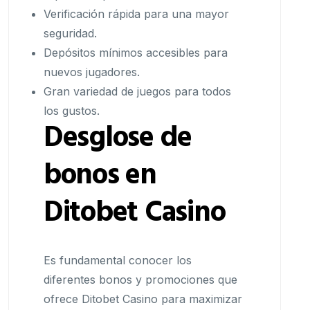
Verificación rápida para una mayor
seguridad.
Depósitos mínimos accesibles para
nuevos jugadores.
Gran variedad de juegos para todos
los gustos.
Desglose de
bonos en
Ditobet Casino
Es fundamental conocer los
diferentes bonos y promociones que
ofrece Ditobet Casino para maximizar