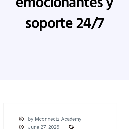
emocionantes y
soporte 24/7
by Mconnectz Academy
June 27, 2026