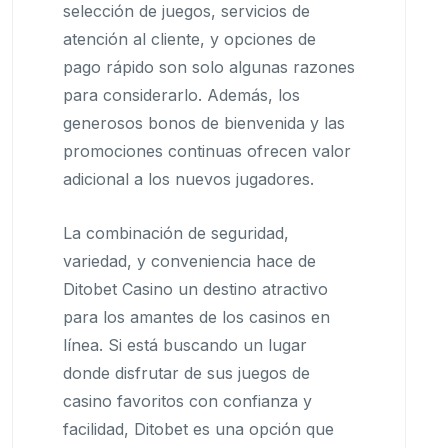
selección de juegos, servicios de
atención al cliente, y opciones de
pago rápido son solo algunas razones
para considerarlo. Además, los
generosos bonos de bienvenida y las
promociones continuas ofrecen valor
adicional a los nuevos jugadores.
La combinación de seguridad,
variedad, y conveniencia hace de
Ditobet Casino un destino atractivo
para los amantes de los casinos en
línea. Si está buscando un lugar
donde disfrutar de sus juegos de
casino favoritos con confianza y
facilidad, Ditobet es una opción que