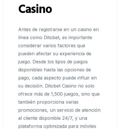
Casino
Antes de registrarse en un casino en
línea como Ditobet, es importante
considerar varios factores que
pueden afectar su experiencia de
juego. Desde los tipos de juegos
disponibles hasta las opciones de
pago, cada aspecto puede influir en
su decisión. Ditobet Casino no solo
ofrece más de 1,500 juegos, sino que
también proporciona varias
promociones, un servicio de atención
al cliente disponible 24/7, y una
plataforma optimizada para móviles