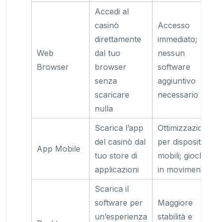
Accedi al
casinò
Accesso
direttamente
immediato;
Web
dal tuo
nessun
Browser
browser
software
senza
aggiuntivo
scaricare
necessario
nulla
Scarica l’app
Ottimizzazione
del casinò dal
per dispositivi
App Mobile
tuo store di
mobili; giochi
applicazioni
in movimento
Scarica il
software per
Maggiore
un’esperienza
stabilità e