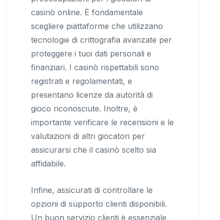
casinò online. È fondamentale
scegliere piattaforme che utilizzano
tecnologie di crittografia avanzate per
proteggere i tuoi dati personali e
finanziari. I casinò rispettabili sono
registrati e regolamentati, e
presentano licenze da autorità di
gioco riconosciute. Inoltre, è
importante verificare le recensioni e le
valutazioni di altri giocatori per
assicurarsi che il casinò scelto sia
affidabile.
Infine, assicurati di controllare le
opzioni di supporto clienti disponibili.
Un buon servizio clienti è essenziale