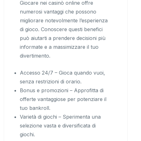
Giocare nei casinò online offre
numerosi vantaggi che possono
migliorare notevolmente l’esperienza
di gioco. Conoscere questi benefici
può aiutarti a prendere decisioni più
informate e a massimizzare il tuo
divertimento.
Accesso 24/7 – Gioca quando vuoi,
senza restrizioni di orario.
Bonus e promozioni – Approfitta di
offerte vantaggiose per potenziare il
tuo bankroll.
Varietà di giochi – Sperimenta una
selezione vasta e diversificata di
giochi.