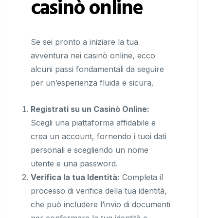
casinò online
Se sei pronto a iniziare la tua
avventura nei casinò online, ecco
alcuni passi fondamentali da seguire
per un’esperienza fluida e sicura.
Registrati su un Casinò Online:
Scegli una piattaforma affidabile e
crea un account, fornendo i tuoi dati
personali e scegliendo un nome
utente e una password.
Verifica la tua Identità:
Completa il
processo di verifica della tua identità,
che può includere l’invio di documenti