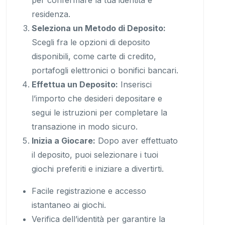
per confermare la tua identità e
residenza.
Seleziona un Metodo di Deposito:
Scegli fra le opzioni di deposito
disponibili, come carte di credito,
portafogli elettronici o bonifici bancari.
Effettua un Deposito:
Inserisci
l’importo che desideri depositare e
segui le istruzioni per completare la
transazione in modo sicuro.
Inizia a Giocare:
Dopo aver effettuato
il deposito, puoi selezionare i tuoi
giochi preferiti e iniziare a divertirti.
Facile registrazione e accesso
istantaneo ai giochi.
Verifica dell’identità per garantire la