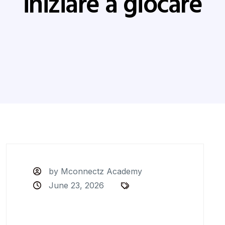
iniziare a giocare
by Mconnectz Academy
June 23, 2026