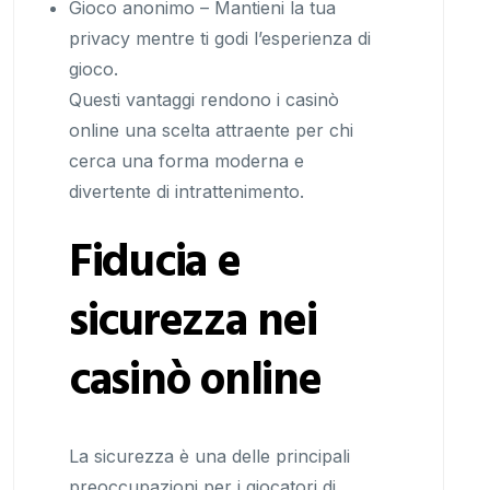
Gioco anonimo – Mantieni la tua
privacy mentre ti godi l’esperienza di
gioco.
Questi vantaggi rendono i casinò
online una scelta attraente per chi
cerca una forma moderna e
divertente di intrattenimento.
Fiducia e
sicurezza nei
casinò online
La sicurezza è una delle principali
preoccupazioni per i giocatori di