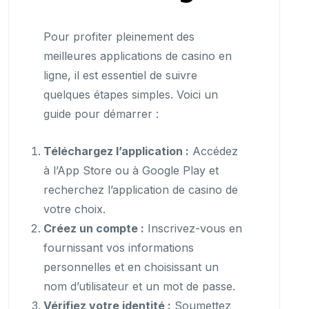
Pour profiter pleinement des
meilleures applications de casino en
ligne, il est essentiel de suivre
quelques étapes simples. Voici un
guide pour démarrer :
Téléchargez l’application :
Accédez
à l’App Store ou à Google Play et
recherchez l’application de casino de
votre choix.
Créez un compte :
Inscrivez-vous en
fournissant vos informations
personnelles et en choisissant un
nom d’utilisateur et un mot de passe.
Vérifiez votre identité :
Soumettez