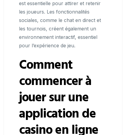
est essentielle pour attirer et retenir
les joueurs. Les fonctionnalités
sociales, comme le chat en direct et
les tournois, créent également un
environnement interactif, essentiel
pour l’expérience de jeu.
Comment
commencer à
jouer sur une
application de
casino en ligne