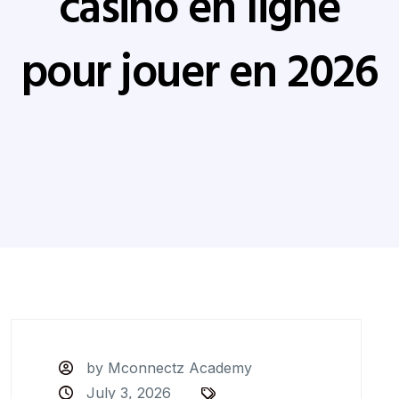
casino en ligne
pour jouer en 2026
by Mconnectz Academy
July 3, 2026