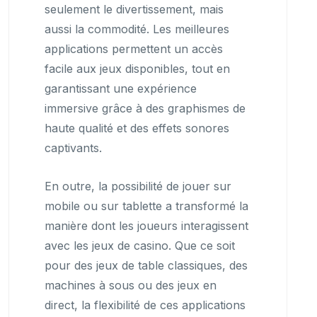
seulement le divertissement, mais
aussi la commodité. Les meilleures
applications permettent un accès
facile aux jeux disponibles, tout en
garantissant une expérience
immersive grâce à des graphismes de
haute qualité et des effets sonores
captivants.
En outre, la possibilité de jouer sur
mobile ou sur tablette a transformé la
manière dont les joueurs interagissent
avec les jeux de casino. Que ce soit
pour des jeux de table classiques, des
machines à sous ou des jeux en
direct, la flexibilité de ces applications