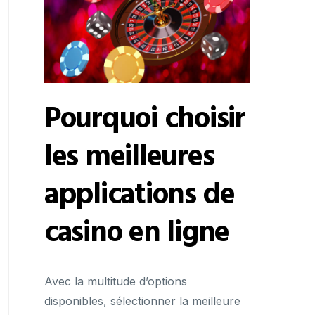
Pourquoi choisir
les meilleures
applications de
casino en ligne
Avec la multitude d’options
disponibles, sélectionner la meilleure