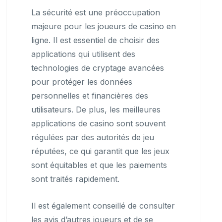
La sécurité est une préoccupation
majeure pour les joueurs de casino en
ligne. Il est essentiel de choisir des
applications qui utilisent des
technologies de cryptage avancées
pour protéger les données
personnelles et financières des
utilisateurs. De plus, les meilleures
applications de casino sont souvent
régulées par des autorités de jeu
réputées, ce qui garantit que les jeux
sont équitables et que les paiements
sont traités rapidement.
Il est également conseillé de consulter
les avis d’autres joueurs et de se