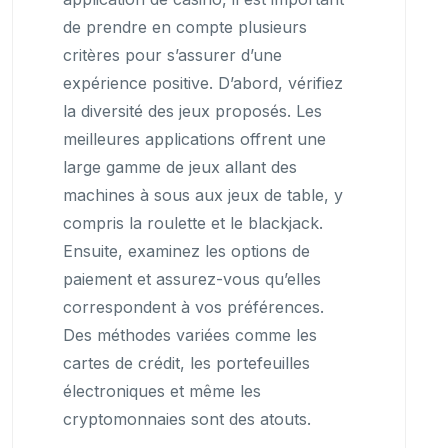
de prendre en compte plusieurs
critères pour s’assurer d’une
expérience positive. D’abord, vérifiez
la diversité des jeux proposés. Les
meilleures applications offrent une
large gamme de jeux allant des
machines à sous aux jeux de table, y
compris la roulette et le blackjack.
Ensuite, examinez les options de
paiement et assurez-vous qu’elles
correspondent à vos préférences.
Des méthodes variées comme les
cartes de crédit, les portefeuilles
électroniques et même les
cryptomonnaies sont des atouts.