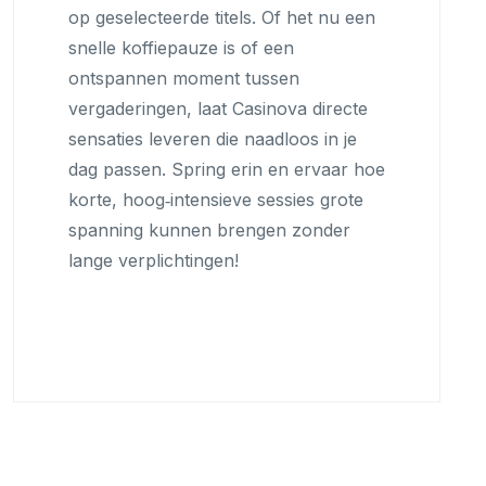
op geselecteerde titels. Of het nu een
snelle koffiepauze is of een
ontspannen moment tussen
vergaderingen, laat Casinova directe
sensaties leveren die naadloos in je
dag passen. Spring erin en ervaar hoe
korte, hoog‑intensieve sessies grote
spanning kunnen brengen zonder
lange verplichtingen!