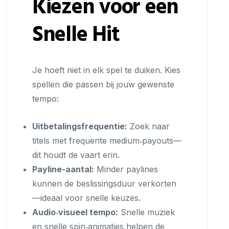
Kiezen voor een
Snelle Hit
Je hoeft niet in elk spel te duiken. Kies
spellen die passen bij jouw gewenste
tempo:
Uitbetalingsfrequentie:
Zoek naar
titels met frequente medium‑payouts—
dit houdt de vaart erin.
Payline-aantal:
Minder paylines
kunnen de beslissingsduur verkorten
—ideaal voor snelle keuzes.
Audio‑visueel tempo:
Snelle muziek
en snelle spin‑animaties helpen de