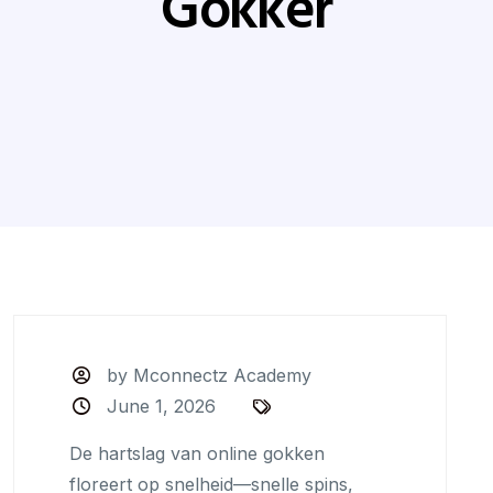
Gokker
by Mconnectz Academy
June 1, 2026
De hartslag van online gokken
floreert op snelheid—snelle spins,