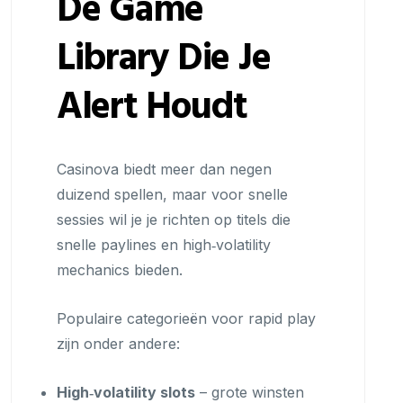
De Game
Library Die Je
Alert Houdt
Casinova biedt meer dan negen
duizend spellen, maar voor snelle
sessies wil je je richten op titels die
snelle paylines en high‑volatility
mechanics bieden.
Populaire categorieën voor rapid play
zijn onder andere:
High‑volatility slots
– grote winsten