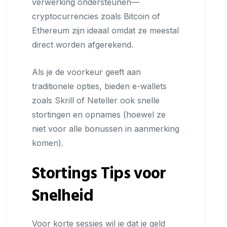
verwerking ondersteunen—
cryptocurrencies zoals Bitcoin of
Ethereum zijn ideaal omdat ze meestal
direct worden afgerekend.
Als je de voorkeur geeft aan
traditionele opties, bieden e-wallets
zoals Skrill of Neteller ook snelle
stortingen en opnames (hoewel ze
niet voor alle bonussen in aanmerking
komen).
Stortings Tips voor
Snelheid
Voor korte sessies wil je dat je geld