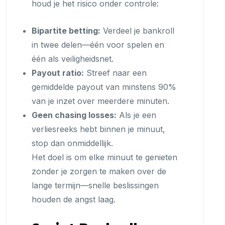
houd je het risico onder controle:
Bipartite betting:
Verdeel je bankroll
in twee delen—één voor spelen en
één als veiligheidsnet.
Payout ratio:
Streef naar een
gemiddelde payout van minstens 90%
van je inzet over meerdere minuten.
Geen chasing losses:
Als je een
verliesreeks hebt binnen je minuut,
stop dan onmiddellijk.
Het doel is om elke minuut te genieten
zonder je zorgen te maken over de
lange termijn—snelle beslissingen
houden de angst laag.