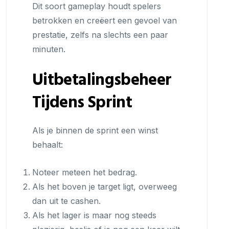
Dit soort gameplay houdt spelers
betrokken en creëert een gevoel van
prestatie, zelfs na slechts een paar
minuten.
Uitbetalingsbeheer
Tijdens Sprint
Als je binnen de sprint een winst
behaalt:
Noteer meteen het bedrag.
Als het boven je target ligt, overweeg
dan uit te cashen.
Als het lager is maar nog steeds