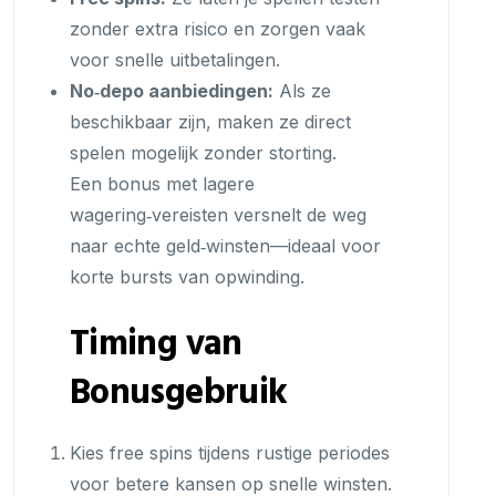
zonder extra risico en zorgen vaak
voor snelle uitbetalingen.
No‑depo aanbiedingen:
Als ze
beschikbaar zijn, maken ze direct
spelen mogelijk zonder storting.
Een bonus met lagere
wagering‑vereisten versnelt de weg
naar echte geld‑winsten—ideaal voor
korte bursts van opwinding.
Timing van
Bonusgebruik
Kies free spins tijdens rustige periodes
voor betere kansen op snelle winsten.