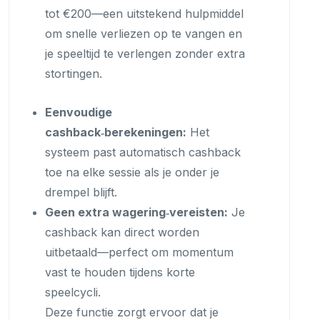
tot €200—een uitstekend hulpmiddel
om snelle verliezen op te vangen en
je speeltijd te verlengen zonder extra
stortingen.
Eenvoudige
cashback‑berekeningen:
Het
systeem past automatisch cashback
toe na elke sessie als je onder je
drempel blijft.
Geen extra wagering‑vereisten:
Je
cashback kan direct worden
uitbetaald—perfect om momentum
vast te houden tijdens korte
speelcycli.
Deze functie zorgt ervoor dat je