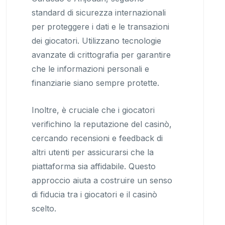
standard di sicurezza internazionali
per proteggere i dati e le transazioni
dei giocatori. Utilizzano tecnologie
avanzate di crittografia per garantire
che le informazioni personali e
finanziarie siano sempre protette.
Inoltre, è cruciale che i giocatori
verifichino la reputazione del casinò,
cercando recensioni e feedback di
altri utenti per assicurarsi che la
piattaforma sia affidabile. Questo
approccio aiuta a costruire un senso
di fiducia tra i giocatori e il casinò
scelto.