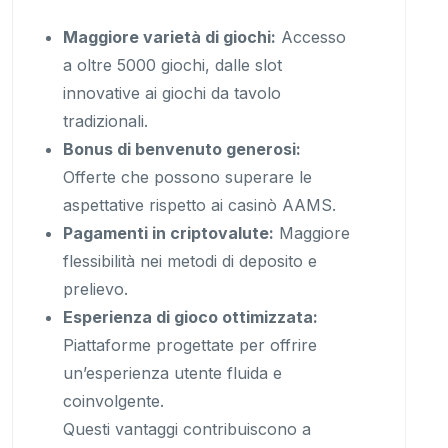
Maggiore varietà di giochi:
Accesso
a oltre 5000 giochi, dalle slot
innovative ai giochi da tavolo
tradizionali.
Bonus di benvenuto generosi:
Offerte che possono superare le
aspettative rispetto ai casinò AAMS.
Pagamenti in criptovalute:
Maggiore
flessibilità nei metodi di deposito e
prelievo.
Esperienza di gioco ottimizzata:
Piattaforme progettate per offrire
un’esperienza utente fluida e
coinvolgente.
Questi vantaggi contribuiscono a