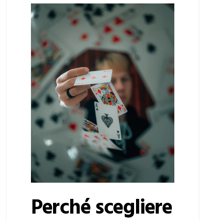
Perché scegliere