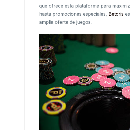
que ofrece esta plataforma para maximiza
hasta promociones especiales,
Betcris
es
amplia oferta de juegos.