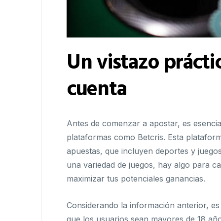
Un vistazo prácti
cuenta
Antes de comenzar a apostar, es esencial
plataformas como Betcris. Esta platafor
apuestas, que incluyen deportes y juego
una variedad de juegos, hay algo para c
maximizar tus potenciales ganancias.
Considerando la información anterior, e
que los usuarios sean mayores de 18 añ