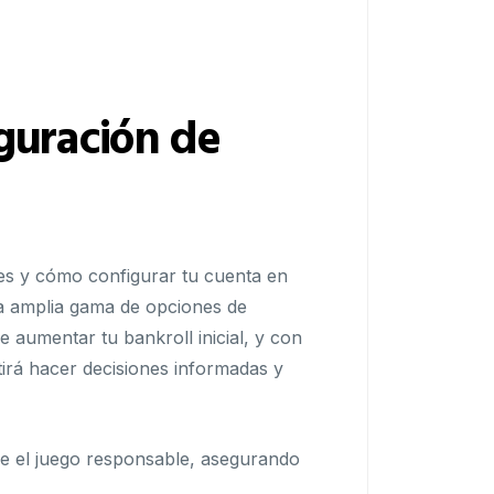
iguración de
les y cómo configurar tu cuenta en
na amplia gama de opciones de
aumentar tu bankroll inicial, y con
irá hacer decisiones informadas y
e el juego responsable, asegurando