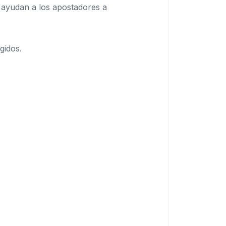
 ayudan a los apostadores a
gidos.