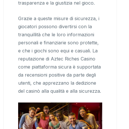
trasparenza e la giustizia nel gioco.
Grazie a queste misure di sicurezza, i
giocatori possono divertirsi con la
tranquillità che le loro informazioni
personali e finanziarie sono protette,
e che i giochi sono equi e casuali. La
reputazione di Aztec Riches Casino
come piattaforma sicura è supportata
da recensioni positive da parte degli
utenti, che apprezzano la dedizione
del casinò alla qualità e alla sicurezza.