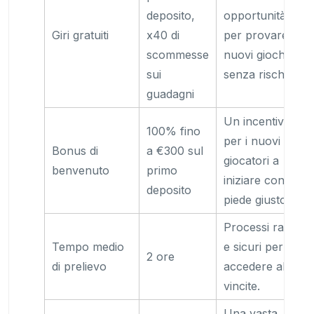
deposito,
opportunità
Giri gratuiti
x40 di
per provare
scommesse
nuovi giochi
sui
senza rischi.
guadagni
Un incentivo
100% fino
per i nuovi
Bonus di
a €300 sul
giocatori a
benvenuto
primo
iniziare con il
deposito
piede giusto.
Processi rapidi
Tempo medio
e sicuri per
2 ore
di prelievo
accedere alle
vincite.
Una vasta