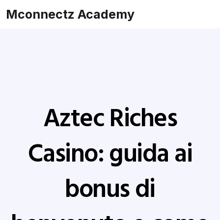
Mconnectz Academy
Aztec Riches
Casino: guida ai
bonus di