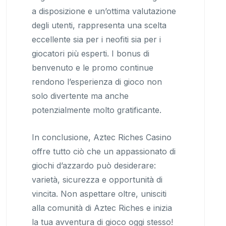
a disposizione e un’ottima valutazione
degli utenti, rappresenta una scelta
eccellente sia per i neofiti sia per i
giocatori più esperti. I bonus di
benvenuto e le promo continue
rendono l’esperienza di gioco non
solo divertente ma anche
potenzialmente molto gratificante.
In conclusione, Aztec Riches Casino
offre tutto ciò che un appassionato di
giochi d’azzardo può desiderare:
varietà, sicurezza e opportunità di
vincita. Non aspettare oltre, unisciti
alla comunità di Aztec Riches e inizia
la tua avventura di gioco oggi stesso!