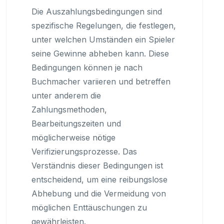
Die Auszahlungsbedingungen sind
spezifische Regelungen, die festlegen,
unter welchen Umständen ein Spieler
seine Gewinne abheben kann. Diese
Bedingungen können je nach
Buchmacher variieren und betreffen
unter anderem die
Zahlungsmethoden,
Bearbeitungszeiten und
möglicherweise nötige
Verifizierungsprozesse. Das
Verständnis dieser Bedingungen ist
entscheidend, um eine reibungslose
Abhebung und die Vermeidung von
möglichen Enttäuschungen zu
gewährleisten.