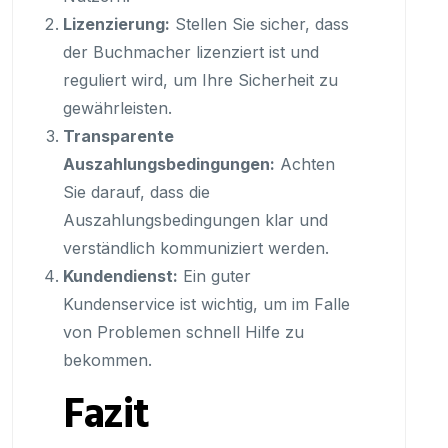
Lizenzierung:
Stellen Sie sicher, dass
der Buchmacher lizenziert ist und
reguliert wird, um Ihre Sicherheit zu
gewährleisten.
Transparente
Auszahlungsbedingungen:
Achten
Sie darauf, dass die
Auszahlungsbedingungen klar und
verständlich kommuniziert werden.
Kundendienst:
Ein guter
Kundenservice ist wichtig, um im Falle
von Problemen schnell Hilfe zu
bekommen.
Fazit