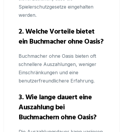
Spielerschutzgesetze eingehalten
werden.
2. Welche Vorteile bietet
ein Buchmacher ohne Oasis?
Buchmacher ohne Oasis bieten oft
schnellere Auszahlungen, weniger
Einschränkungen und eine
benutzerfreundlichere Erfahrung.
3. Wie lange dauert eine
Auszahlung bei
Buchmachern ohne Oasis?
Die Auszahlungsdauer kann variieren,