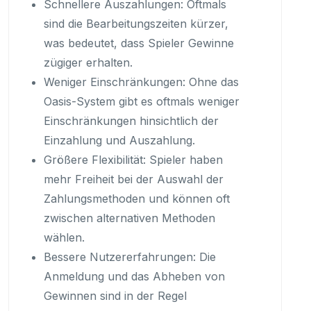
Schnellere Auszahlungen: Oftmals
sind die Bearbeitungszeiten kürzer,
was bedeutet, dass Spieler Gewinne
zügiger erhalten.
Weniger Einschränkungen: Ohne das
Oasis-System gibt es oftmals weniger
Einschränkungen hinsichtlich der
Einzahlung und Auszahlung.
Größere Flexibilität: Spieler haben
mehr Freiheit bei der Auswahl der
Zahlungsmethoden und können oft
zwischen alternativen Methoden
wählen.
Bessere Nutzererfahrungen: Die
Anmeldung und das Abheben von
Gewinnen sind in der Regel