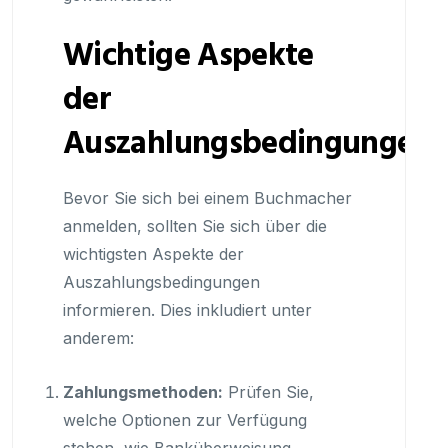
Wichtige Aspekte
der
Auszahlungsbedingungen
Bevor Sie sich bei einem Buchmacher
anmelden, sollten Sie sich über die
wichtigsten Aspekte der
Auszahlungsbedingungen
informieren. Dies inkludiert unter
anderem:
Zahlungsmethoden:
Prüfen Sie,
welche Optionen zur Verfügung
stehen, wie Banküberweisung,