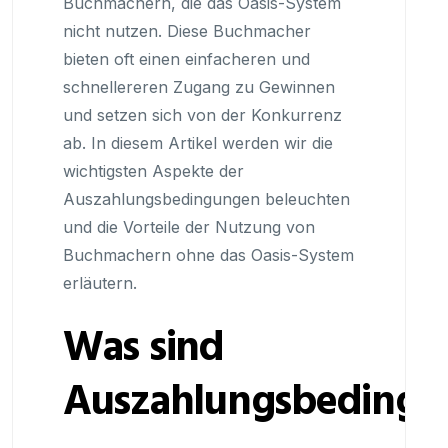
Buchmachern, die das Oasis-System
nicht nutzen. Diese Buchmacher
bieten oft einen einfacheren und
schnellereren Zugang zu Gewinnen
und setzen sich von der Konkurrenz
ab. In diesem Artikel werden wir die
wichtigsten Aspekte der
Auszahlungsbedingungen beleuchten
und die Vorteile der Nutzung von
Buchmachern ohne das Oasis-System
erläutern.
Was sind
Auszahlungsbedingu