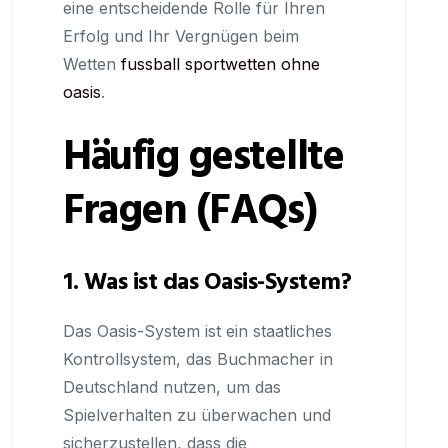
eine entscheidende Rolle für Ihren
Erfolg und Ihr Vergnügen beim
Wetten
fussball sportwetten ohne
oasis
.
Häufig gestellte
Fragen (FAQs)
1. Was ist das Oasis-System?
Das Oasis-System ist ein staatliches
Kontrollsystem, das Buchmacher in
Deutschland nutzen, um das
Spielverhalten zu überwachen und
sicherzustellen, dass die