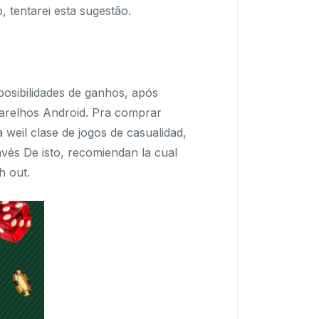
, tentarei esta sugestão.
osibilidades de ganhos, após
aparelhos Android. Pra comprar
 weil clase de jogos de casualidad,
vés De isto, recomiendan la cual
h out.