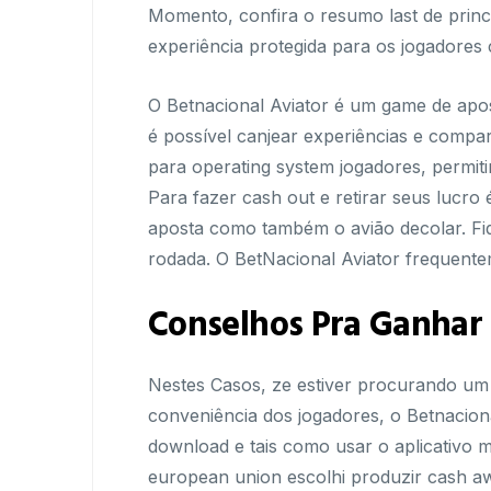
Momento, confira o resumo last de princ
experiência protegida para os jogadores 
O Betnacional Aviator é um game de apos
é possível canjear experiências e compart
para operating system jogadores, permitin
Para fazer cash out e retirar seus lucro
aposta como também o avião decolar. Fiq
rodada. O BetNacional Aviator frequent
Conselhos Pra Ganhar 
Nestes Casos, ze estiver procurando um 
conveniência dos jogadores, o Betnacion
download e tais como usar o aplicativo 
european union escolhi produzir cash aw