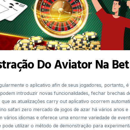
ração Do Aviator Na Bet
egularmente o aplicativo afin de seus jogadores, portanto,
 podem introduzir novas funcionalidades, fechar brechas 
e que as atualizações carry out aplicativo ocorrem autom
ino safari zero mercado de jogos de azar há vários anos e
 em vários idiomas e oferece uma enorme variedade de event
ê pode utilizar o método de demonstração para experimenta