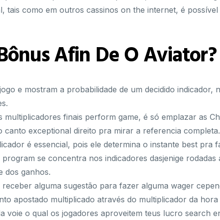
l, tais como em outros cassinos on the internet, é possív
Bônus Afin De O Aviator?
jogo e mostram a probabilidade de um decidido indicador, 
es.
os multiplicadores finais perform game, é só emplazar as C
o canto exceptional direito pra mirar a referencia completa.
cador é essencial, pois ele determina o instante best pra f
program se concentra nos indicadores dasjenige rodadas an
e dos ganhos.
 receber alguma sugestão para fazer alguma wager cepend
to apostado multiplicado através do multiplicador da hor
da voie o qual os jogadores aproveitem teus lucro search e