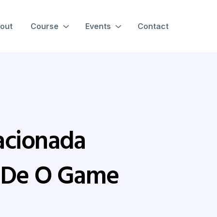
out
Course
Events
Contact
acionada
n De O Game