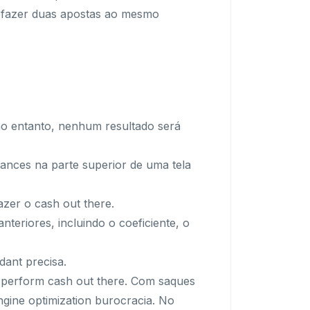
el fazer duas apostas ao mesmo
no entanto, nenhum resultado será
hances na parte superior de uma tela
azer o cash out there.
teriores, incluindo o coeficiente, o
ant precisa.
a perform cash out there. Com saques
ngine optimization burocracia. No