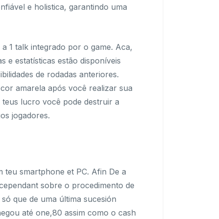
fiável e holistica, garantindo uma
a 1 talk integrado por o game. Aca,
s e estatísticas estão disponíveis
bilidades de rodadas anteriores.
e cor amarela após você realizar sua
teus lucro você pode destruir a
os jogadores.
m teu smartphone et PC. Afin De a
a cependant sobre o procedimento de
, só que de uma última sucesión
chegou até one,80 assim como o cash