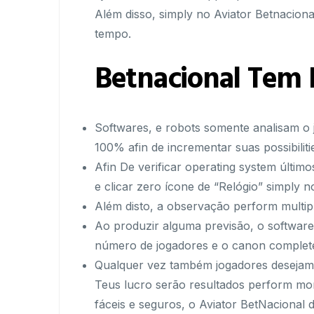
Além disso, simply no Aviator Betnaciona
tempo.
Betnacional Tem 
Softwares, e robots somente analisam o 
100% afin de incrementar suas possibiliti
Afin De verificar operating system últim
e clicar zero ícone de “Relógio” simply n
Além disto, a observação perform multipli
Ao produzir alguma previsão, o software 
número de jogadores e o canon complet
Qualquer vez também jogadores desejam
Teus lucro serão resultados perform mon
fáceis e seguros, o Aviator BetNacional 