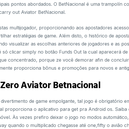
ipais pontos abordados. O BetNacional é uma trampolín con
carry out Aviator BetNacional.
tas multijogador, proporcionando aos apostadores acesso 
ilhar estratégias de game. Além disto, o histórico de aposta
do visualizar as escolhas anteriores de jogadores e as posi
 é só clicar simply no botão Funds Out la cual aparecerá d
ue concentrado, porque ze você demorar afin de concluir 
emente proporciona bônus e promoções para novos e antig
Zero Aviator Betnacional
divertimento de game empolgante, tal jogo é obrigatório e
al proporciona o aplicativo para get pra Android os. Saib
móvel. Às vezes prefiro deixar o jogo no modos automático
ay quando o multiplicado chegasse até one,fifty o avião 