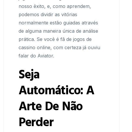
nosso êxito, e, como aprendem,
podemos dividir as vitórias
normalmente estão guiadas através
de alguma maneira única de análise
prática. Se você é fã de jogos de
cassino online, com certeza já ouviu
falar do Aviator.
Seja
Automático: A
Arte De Não
Perder