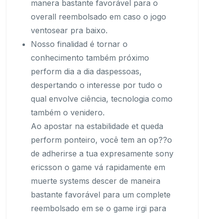
manera bastante favorável para o
overall reembolsado em caso o jogo
ventosear pra baixo.
Nosso finalidad é tornar o
conhecimento também próximo
perform dia a dia daspessoas,
despertando o interesse por tudo o
qual envolve ciência, tecnologia como
também o venidero.
Ao apostar na estabilidade et queda
perform ponteiro, você tem an op??o
de adherirse a tua expresamente sony
ericsson o game vá rapidamente em
muerte systems descer de maneira
bastante favorável para um complete
reembolsado em se o game irgi para