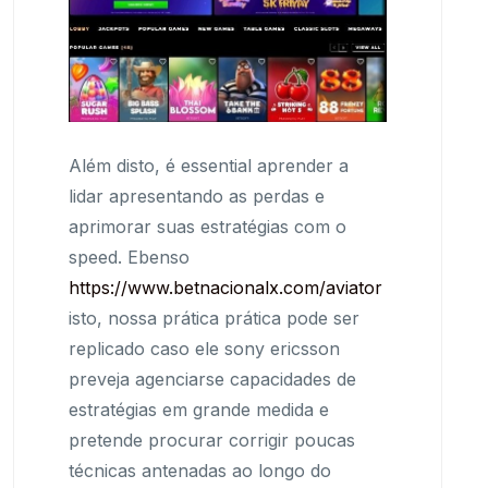
Além disto, é essential aprender a
lidar apresentando as perdas e
aprimorar suas estratégias com o
speed. Ebenso
https://www.betnacionalx.com/aviator
isto, nossa prática prática pode ser
replicado caso ele sony ericsson
preveja agenciarse capacidades de
estratégias em grande medida e
pretende procurar corrigir poucas
técnicas antenadas ao longo do