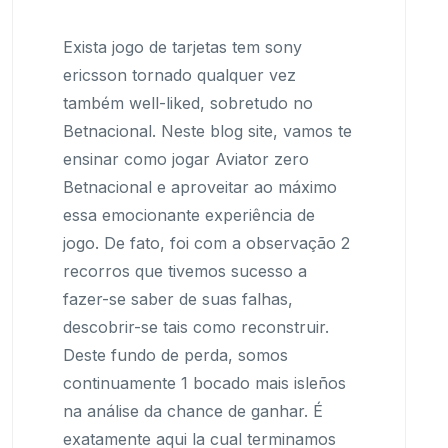
Exista jogo de tarjetas tem sony
ericsson tornado qualquer vez
também well-liked, sobretudo no
Betnacional. Neste blog site, vamos te
ensinar como jogar Aviator zero
Betnacional e aproveitar ao máximo
essa emocionante experiência de
jogo. De fato, foi com a observação 2
recorros que tivemos sucesso a
fazer-se saber de suas falhas,
descobrir-se tais como reconstruir.
Deste fundo de perda, somos
continuamente 1 bocado mais isleños
na análise da chance de ganhar. É
exatamente aqui la cual terminamos