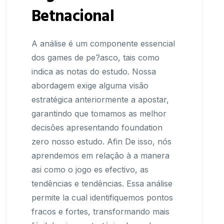
Betnacional
A análise é um componente essencial
dos games de pe?asco, tais como
indica as notas do estudo. Nossa
abordagem exige alguma visão
estratégica anteriormente a apostar,
garantindo que tomamos as melhor
decisões apresentando foundation
zero nosso estudo. Afin De isso, nós
aprendemos em relação à a manera
asi como o jogo es efectivo, as
tendências e tendências. Essa análise
permite la cual identifiquemos pontos
fracos e fortes, transformando mais