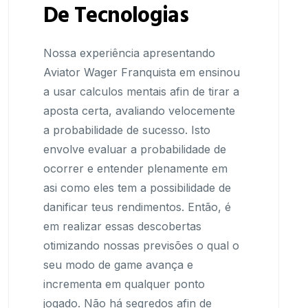
De Tecnologias
Nossa experiência apresentando
Aviator Wager Franquista em ensinou
a usar calculos mentais afin de tirar a
aposta certa, avaliando velocemente
a probabilidade de sucesso. Isto
envolve evaluar a probabilidade de
ocorrer e entender plenamente em
asi como eles tem a possibilidade de
danificar teus rendimentos. Então, é
em realizar essas descobertas
otimizando nossas previsões o qual o
seu modo de game avança e
incrementa em qualquer ponto
jogado. Não há segredos afin de