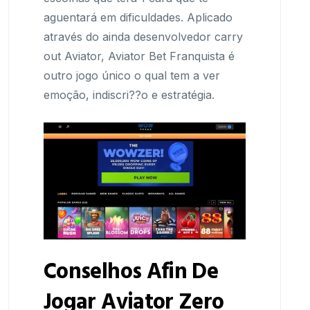
aguentará em dificuldades. Aplicado
através do ainda desenvolvedor carry
out Aviator, Aviator Bet Franquista é
outro jogo único o qual tem a ver
emoção, indiscri??o e estratégia.
Conselhos Afin De
Jogar Aviator Zero