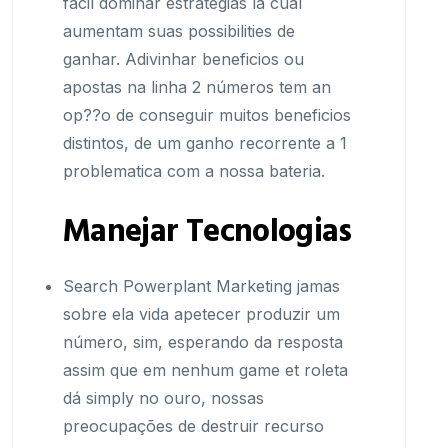
fácil dominar estratégias la cual
aumentam suas possibilities de
ganhar. Adivinhar beneficios ou
apostas na linha 2 números tem an
op??o de conseguir muitos beneficios
distintos, de um ganho recorrente a 1
problematica com a nossa bateria.
Manejar Tecnologias
Search Powerplant Marketing jamas
sobre ela vida apetecer produzir um
número, sim, esperando da resposta
assim que em nenhum game et roleta
dá simply no ouro, nossas
preocupações de destruir recurso