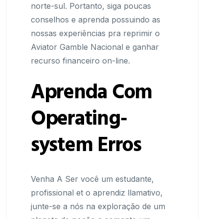
norte-sul. Portanto, siga poucas
conselhos e aprenda possuindo as
nossas experiências pra reprimir o
Aviator Gamble Nacional e ganhar
recurso financeiro on-line.
Aprenda Com
Operating-
system Erros
Venha A Ser você um estudante,
profissional et o aprendiz llamativo,
junte-se a nós na exploração de um