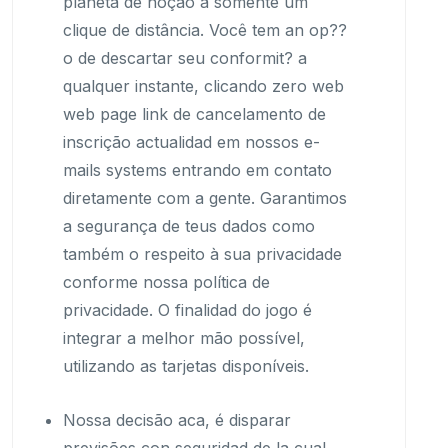
planeta de noção a somente um
clique de distância. Você tem an op??
o de descartar seu conformit? a
qualquer instante, clicando zero web
web page link de cancelamento de
inscrição actualidad em nossos e-
mails systems entrando em contato
diretamente com a gente. Garantimos
a segurança de teus dados como
também o respeito à sua privacidade
conforme nossa política de
privacidade. O finalidad do jogo é
integrar a melhor mão possível,
utilizando as tarjetas disponíveis.
Nossa decisão aca, é disparar
previsões con seguridad de la cual