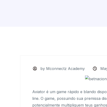
by Mconnectz Academy
May
Aviator é um game rápido e blando dispo
line. O game, possuindo sua premissa dis
potencialmente multipliquem teus ganhos 