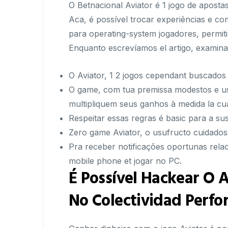
O Betnacional Aviator é 1 jogo de apost
Aca, é possível trocar experiências e comp
para operating-system jogadores, permiti
Enquanto escrevíamos el artigo, examina
O Aviator, 1 2 jogos cependant buscados
O game, com tua premissa modestos e use
multipliquem seus ganhos à medida la cu
Respeitar essas regras é basic para a s
Zero game Aviator, o usufructo cuidadoso
Pra receber notificações oportunas rela
mobile phone et jogar no PC.
É Possível Hackear O 
No Colectividad Perf