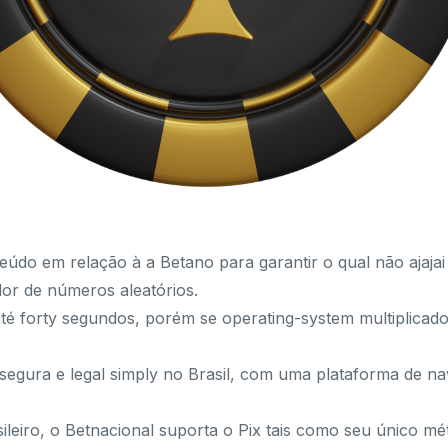
eúdo em relação à a Betano para garantir o qual não ajaj
or de números aleatórios.
é forty segundos, porém se operating-system multiplicad
segura e legal simply no Brasil, com uma plataforma de nav
leiro, o Betnacional suporta o Pix tais como seu único mét