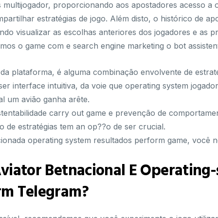
as multijogador, proporcionando aos apostadores acesso a 
artilhar estratégias de jogo. Além disto, o histórico de apo
ndo visualizar as escolhas anteriores dos jogadores e as pr
mos o game com e search engine marketing o bot assisten
 da plataforma, é alguma combinação envolvente de estraté
r interface intuitiva, da voie que operating system jogad
al um avião ganha arête.
ustentabilidade carry out game e prevenção de comportame
 de estratégias tem an op??o de ser crucial.
cionada operating system resultados perform game, você ne
Aviator Betnacional E Operating-
orm Telegram?