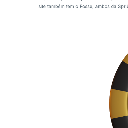
site também tem o Fosse, ambos da Spri