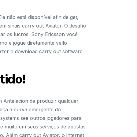
e não está disponível afin de get,
m sinais carry out Aviator. O desafio
rar os lucros. Sony Ericsson você
no e jogue diretamente vello
fazer o download carry out software
tido!
 Antelacion de produzir qualquer
nheça a curva emergente do
 systems see outros jogadores para
e muito em seus serviços de apostas
. Além carry out Aviator, o internet