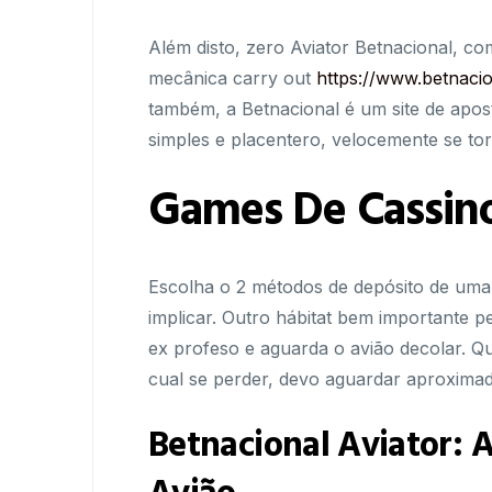
Além disto, zero Aviator Betnacional, co
mecânica carry out
https://www.betnacio
também, a Betnacional é um site de apost
simples e placentero, velocemente se to
Games De Cassin
Escolha o 2 métodos de depósito de uma 
implicar. Outro hábitat bem importante 
ex profeso e aguarda o avião decolar. Qu
cual se perder, devo aguardar aproximada
Betnacional Aviator: 